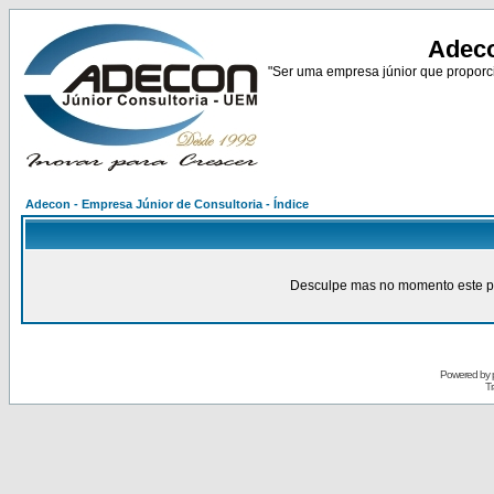
Adeco
"Ser uma empresa júnior que proporci
Adecon - Empresa Júnior de Consultoria - Índice
Desculpe mas no momento este pain
Powered by
Tr