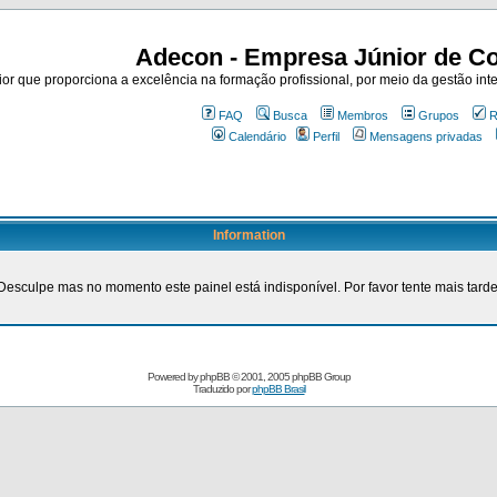
Adecon - Empresa Júnior de Co
r que proporciona a excelência na formação profissional, por meio da gestão inte
FAQ
Busca
Membros
Grupos
R
Calendário
Perfil
Mensagens privadas
Information
Desculpe mas no momento este painel está indisponível. Por favor tente mais tarde
Powered by
phpBB
© 2001, 2005 phpBB Group
Traduzido por
phpBB Brasil