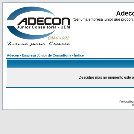
Adeco
"Ser uma empresa júnior que proporci
Adecon - Empresa Júnior de Consultoria - Índice
Desculpe mas no momento este pain
Powered by
Tr