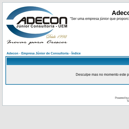
Adeco
"Ser uma empresa júnior que proporci
Adecon - Empresa Júnior de Consultoria - Índice
Desculpe mas no momento este pain
Powered by
Tr