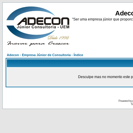
Adeco
"Ser uma empresa júnior que proporci
Adecon - Empresa Júnior de Consultoria - Índice
Desculpe mas no momento este pain
Powered by
Tr