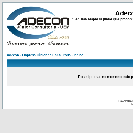
Adeco
"Ser uma empresa júnior que proporci
Adecon - Empresa Júnior de Consultoria - Índice
Desculpe mas no momento este pain
Powered by
Tr