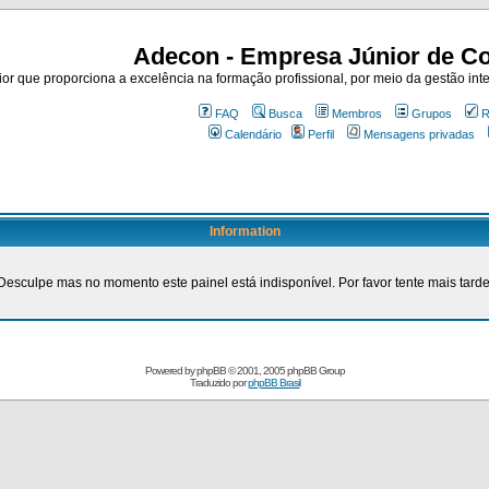
Adecon - Empresa Júnior de Co
r que proporciona a excelência na formação profissional, por meio da gestão inte
FAQ
Busca
Membros
Grupos
R
Calendário
Perfil
Mensagens privadas
Information
Desculpe mas no momento este painel está indisponível. Por favor tente mais tarde
Powered by
phpBB
© 2001, 2005 phpBB Group
Traduzido por
phpBB Brasil