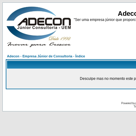
Adeco
"Ser uma empresa júnior que proporci
Adecon - Empresa Júnior de Consultoria - Índice
Desculpe mas no momento este pain
Powered by
Tr