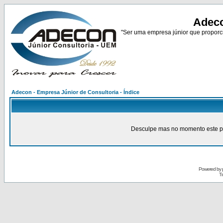
Adeco
"Ser uma empresa júnior que proporci
Adecon - Empresa Júnior de Consultoria - Índice
Desculpe mas no momento este pain
Powered by
Tr