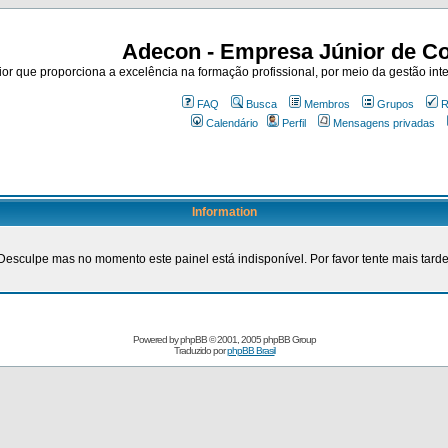
Adecon - Empresa Júnior de Co
r que proporciona a excelência na formação profissional, por meio da gestão inte
FAQ
Busca
Membros
Grupos
R
Calendário
Perfil
Mensagens privadas
Information
Desculpe mas no momento este painel está indisponível. Por favor tente mais tarde
Powered by
phpBB
© 2001, 2005 phpBB Group
Traduzido por
phpBB Brasil