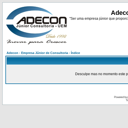
Adeco
"Ser uma empresa júnior que proporci
Adecon - Empresa Júnior de Consultoria - Índice
Desculpe mas no momento este pain
Powered by
Tr