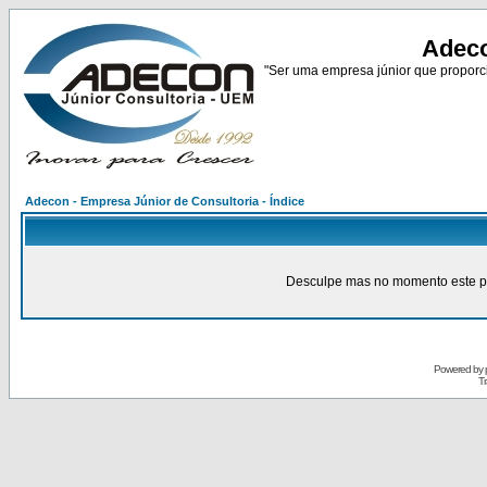
Adeco
"Ser uma empresa júnior que proporci
Adecon - Empresa Júnior de Consultoria - Índice
Desculpe mas no momento este pain
Powered by
Tr