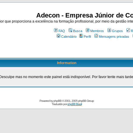
Adecon - Empresa Júnior de Co
r que proporciona a excelência na formação profissional, por meio da gestão inte
FAQ
Busca
Membros
Grupos
R
Calendário
Perfil
Mensagens privadas
Information
Desculpe mas no momento este painel está indisponível. Por favor tente mais tarde
Powered by
phpBB
© 2001, 2005 phpBB Group
Traduzido por
phpBB Brasil