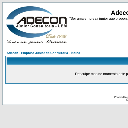
Adeco
"Ser uma empresa júnior que proporci
Adecon - Empresa Júnior de Consultoria - Índice
Desculpe mas no momento este pain
Powered by
Tr