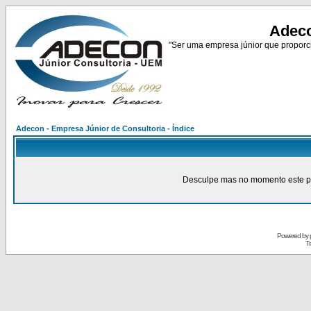
Adeco
"Ser uma empresa júnior que proporci
Adecon - Empresa Júnior de Consultoria - Índice
Desculpe mas no momento este pain
Powered by
Tr