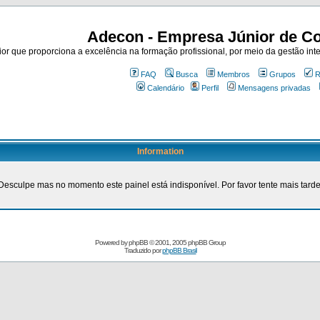
Adecon - Empresa Júnior de Co
r que proporciona a excelência na formação profissional, por meio da gestão inte
FAQ
Busca
Membros
Grupos
R
Calendário
Perfil
Mensagens privadas
Information
Desculpe mas no momento este painel está indisponível. Por favor tente mais tarde
Powered by
phpBB
© 2001, 2005 phpBB Group
Traduzido por
phpBB Brasil