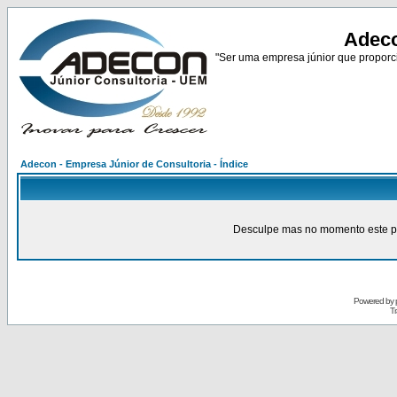
Adeco
"Ser uma empresa júnior que proporci
Adecon - Empresa Júnior de Consultoria - Índice
Desculpe mas no momento este pain
Powered by
Tr