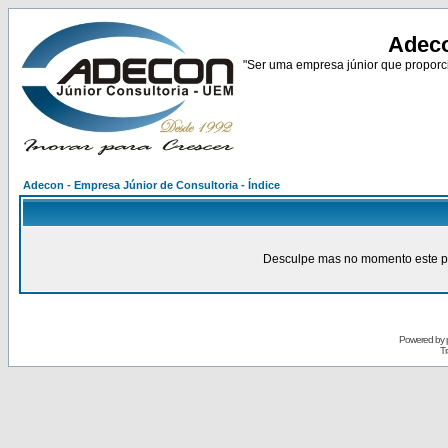
Adeco
"Ser uma empresa júnior que proporci
Adecon - Empresa Júnior de Consultoria - Índice
Desculpe mas no momento este pain
Powered by
Tr