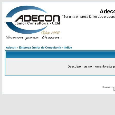
Adeco
"Ser uma empresa júnior que proporci
Adecon - Empresa Júnior de Consultoria - Índice
Desculpe mas no momento este pain
Powered by
Tr