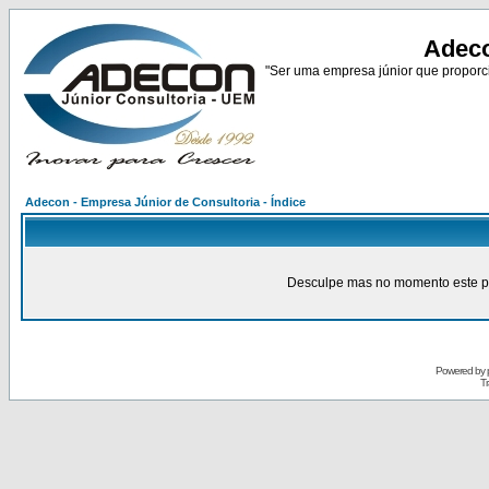
Adeco
"Ser uma empresa júnior que proporci
Adecon - Empresa Júnior de Consultoria - Índice
Desculpe mas no momento este pain
Powered by
Tr