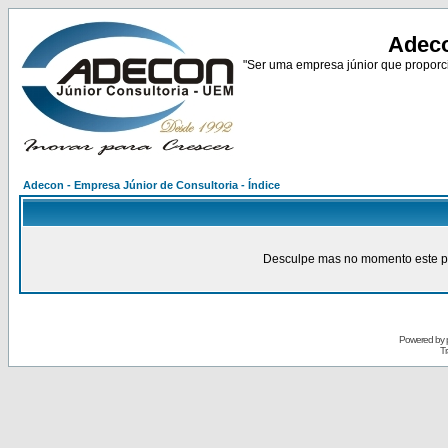
Adeco
"Ser uma empresa júnior que proporci
Adecon - Empresa Júnior de Consultoria - Índice
Desculpe mas no momento este pain
Powered by
Tr