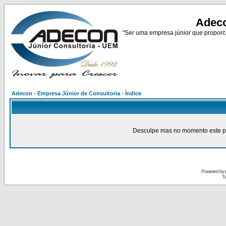
Adeco
"Ser uma empresa júnior que proporci
Adecon - Empresa Júnior de Consultoria - Índice
Desculpe mas no momento este pain
Powered by
Tr