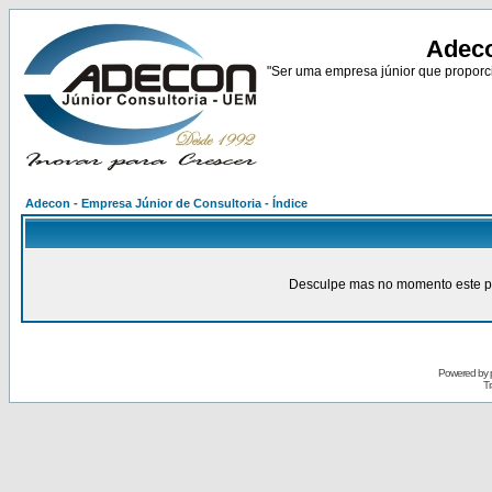
Adeco
"Ser uma empresa júnior que proporci
Adecon - Empresa Júnior de Consultoria - Índice
Desculpe mas no momento este pain
Powered by
Tr