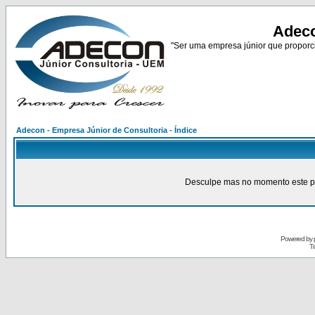
Adeco
"Ser uma empresa júnior que proporci
Adecon - Empresa Júnior de Consultoria - Índice
Desculpe mas no momento este pain
Powered by
Tr