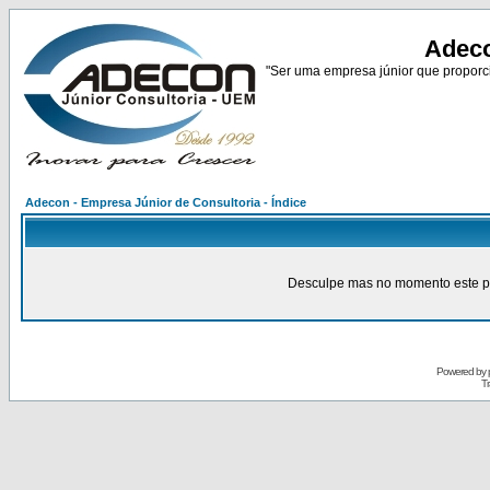
Adeco
"Ser uma empresa júnior que proporci
Adecon - Empresa Júnior de Consultoria - Índice
Desculpe mas no momento este pain
Powered by
Tr