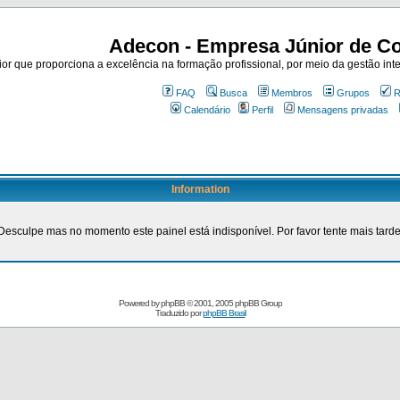
Adecon - Empresa Júnior de Co
r que proporciona a excelência na formação profissional, por meio da gestão inte
FAQ
Busca
Membros
Grupos
R
Calendário
Perfil
Mensagens privadas
Information
Desculpe mas no momento este painel está indisponível. Por favor tente mais tarde
Powered by
phpBB
© 2001, 2005 phpBB Group
Traduzido por
phpBB Brasil