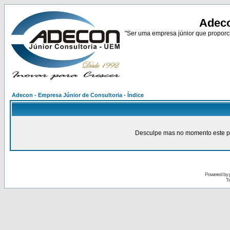
Adeco
"Ser uma empresa júnior que proporci
Adecon - Empresa Júnior de Consultoria - Índice
Desculpe mas no momento este pain
Powered by
Tr