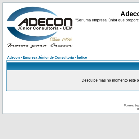
Adeco
"Ser uma empresa júnior que proporci
Adecon - Empresa Júnior de Consultoria - Índice
Desculpe mas no momento este pain
Powered by
Tr