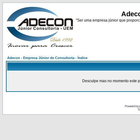
Adeco
"Ser uma empresa júnior que proporci
Adecon - Empresa Júnior de Consultoria - Índice
Desculpe mas no momento este pain
Powered by
Tr