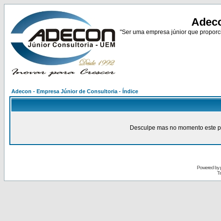
Adeco
"Ser uma empresa júnior que proporci
Adecon - Empresa Júnior de Consultoria - Índice
Desculpe mas no momento este pain
Powered by
Tr