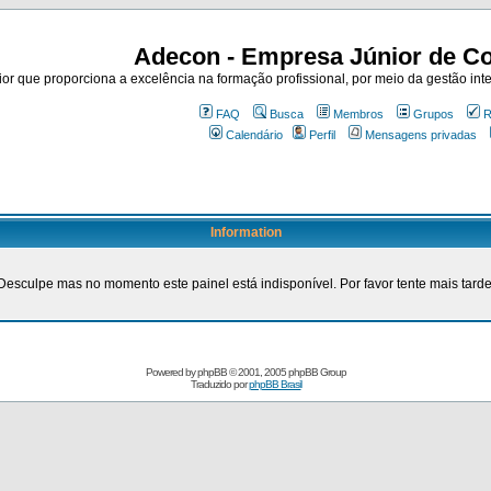
Adecon - Empresa Júnior de Co
r que proporciona a excelência na formação profissional, por meio da gestão inte
FAQ
Busca
Membros
Grupos
R
Calendário
Perfil
Mensagens privadas
Information
Desculpe mas no momento este painel está indisponível. Por favor tente mais tarde
Powered by
phpBB
© 2001, 2005 phpBB Group
Traduzido por
phpBB Brasil