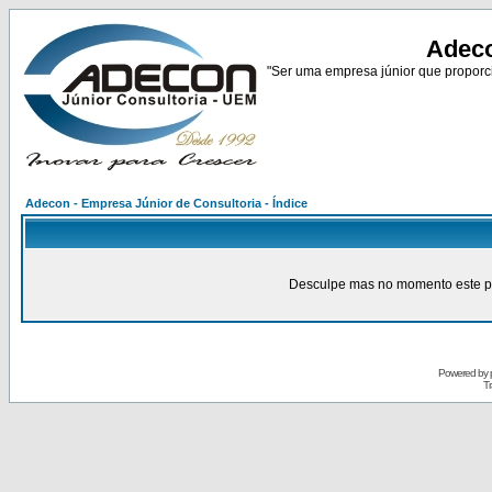
Adeco
"Ser uma empresa júnior que proporci
Adecon - Empresa Júnior de Consultoria - Índice
Desculpe mas no momento este pain
Powered by
Tr