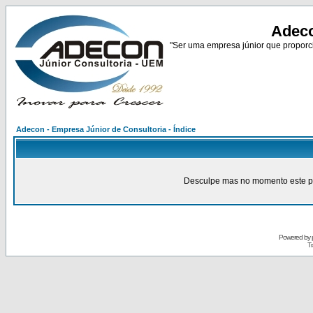
Adeco
"Ser uma empresa júnior que proporci
Adecon - Empresa Júnior de Consultoria - Índice
Desculpe mas no momento este pain
Powered by
Tr