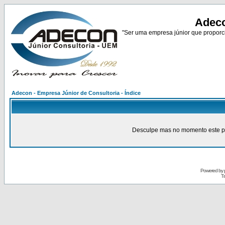
Adeco
"Ser uma empresa júnior que proporci
Adecon - Empresa Júnior de Consultoria - Índice
Desculpe mas no momento este pain
Powered by
Tr