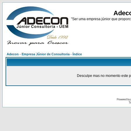
Adeco
"Ser uma empresa júnior que proporci
Adecon - Empresa Júnior de Consultoria - Índice
Desculpe mas no momento este pain
Powered by
Tr