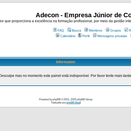
Adecon - Empresa Júnior de Co
r que proporciona a excelência na formação profissional, por meio da gestão inte
FAQ
Busca
Membros
Grupos
R
Calendário
Perfil
Mensagens privadas
Information
Desculpe mas no momento este painel está indisponível. Por favor tente mais tarde
Powered by
phpBB
© 2001, 2005 phpBB Group
Traduzido por
phpBB Brasil