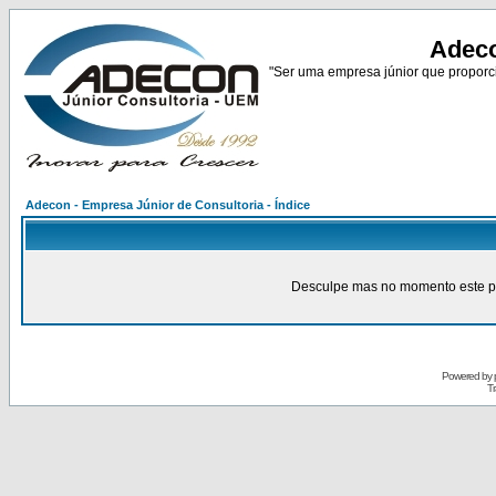
Adeco
"Ser uma empresa júnior que proporci
Adecon - Empresa Júnior de Consultoria - Índice
Desculpe mas no momento este pain
Powered by
Tr