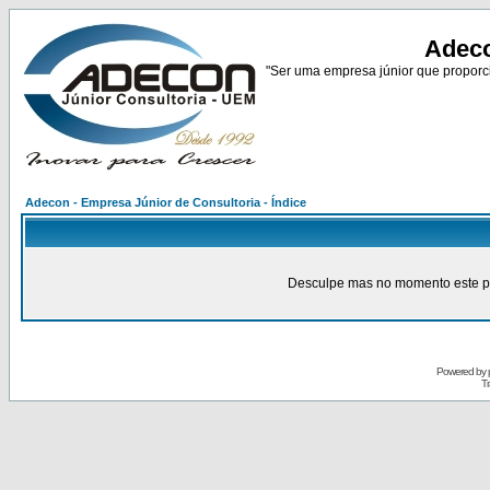
Adeco
"Ser uma empresa júnior que proporci
Adecon - Empresa Júnior de Consultoria - Índice
Desculpe mas no momento este pain
Powered by
Tr