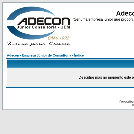
Adeco
"Ser uma empresa júnior que proporci
Adecon - Empresa Júnior de Consultoria - Índice
Desculpe mas no momento este pain
Powered by
Tr