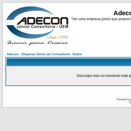
Adeco
"Ser uma empresa júnior que proporci
Adecon - Empresa Júnior de Consultoria - Índice
Desculpe mas no momento este pain
Powered by
Tr