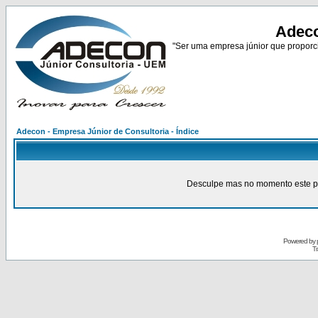
Adeco
"Ser uma empresa júnior que proporci
Adecon - Empresa Júnior de Consultoria - Índice
Desculpe mas no momento este pain
Powered by
Tr