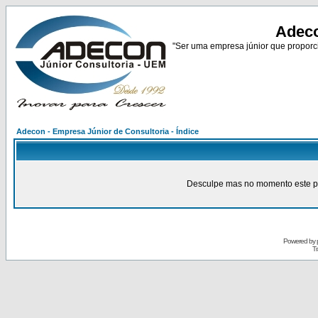
Adeco
"Ser uma empresa júnior que proporci
Adecon - Empresa Júnior de Consultoria - Índice
Desculpe mas no momento este pain
Powered by
Tr