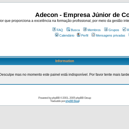
Adecon - Empresa Júnior de Co
r que proporciona a excelência na formação profissional, por meio da gestão inte
FAQ
Busca
Membros
Grupos
R
Calendário
Perfil
Mensagens privadas
Information
Desculpe mas no momento este painel está indisponível. Por favor tente mais tarde
Powered by
phpBB
© 2001, 2005 phpBB Group
Traduzido por
phpBB Brasil