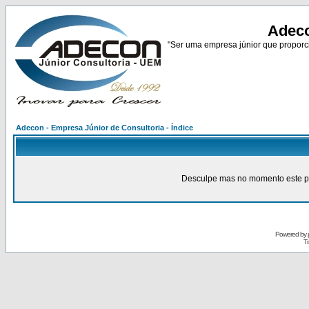
Adeco
"Ser uma empresa júnior que proporci
Adecon - Empresa Júnior de Consultoria - Índice
Desculpe mas no momento este pain
Powered by
Tr