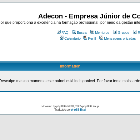
Adecon - Empresa Júnior de Co
r que proporciona a excelência na formação profissional, por meio da gestão inte
FAQ
Busca
Membros
Grupos
R
Calendário
Perfil
Mensagens privadas
Information
Desculpe mas no momento este painel está indisponível. Por favor tente mais tarde
Powered by
phpBB
© 2001, 2005 phpBB Group
Traduzido por
phpBB Brasil