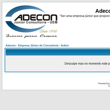
Adeco
"Ser uma empresa júnior que proporci
Adecon - Empresa Júnior de Consultoria - Índice
Desculpe mas no momento este pain
Powered by
Tr