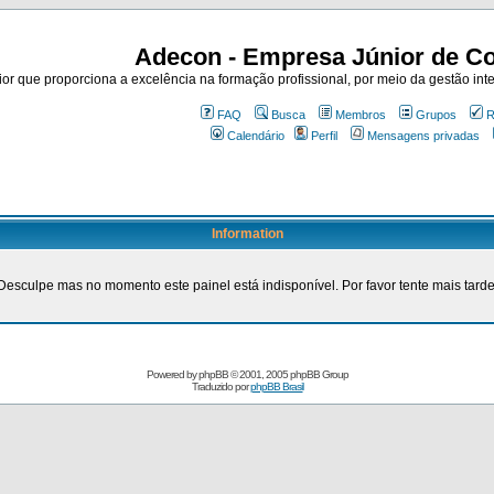
Adecon - Empresa Júnior de Co
r que proporciona a excelência na formação profissional, por meio da gestão inte
FAQ
Busca
Membros
Grupos
R
Calendário
Perfil
Mensagens privadas
Information
Desculpe mas no momento este painel está indisponível. Por favor tente mais tarde
Powered by
phpBB
© 2001, 2005 phpBB Group
Traduzido por
phpBB Brasil