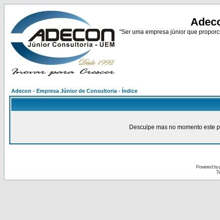
Adeco
"Ser uma empresa júnior que proporci
Adecon - Empresa Júnior de Consultoria - Índice
Desculpe mas no momento este pain
Powered by
Tr