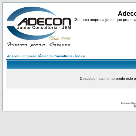
Adeco
"Ser uma empresa júnior que proporci
Adecon - Empresa Júnior de Consultoria - Índice
Desculpe mas no momento este pain
Powered by
Tr