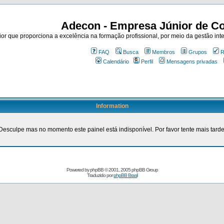
Adecon - Empresa Júnior de Co
r que proporciona a excelência na formação profissional, por meio da gestão inte
FAQ
Busca
Membros
Grupos
R
Calendário
Perfil
Mensagens privadas
Information
Desculpe mas no momento este painel está indisponível. Por favor tente mais tarde
Powered by
phpBB
© 2001, 2005 phpBB Group
Traduzido por
phpBB Brasil